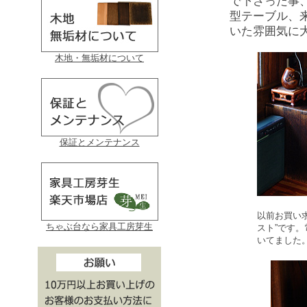
で下さった事
型テーブル、
いた雰囲気に
木地・無垢材について
保証とメンテナンス
以前お買い
ちゃぶ台なら家具工房芽生
スト”です
いてました