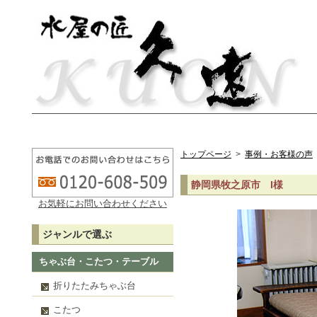
トップページ
>
事例・お客様の声
静岡県牧之原市 I様
お気軽にお問い合わせください
ジャンルで選ぶ
ちゃぶ台・こたつ・テーブル
折りたたみちゃぶ台
こたつ