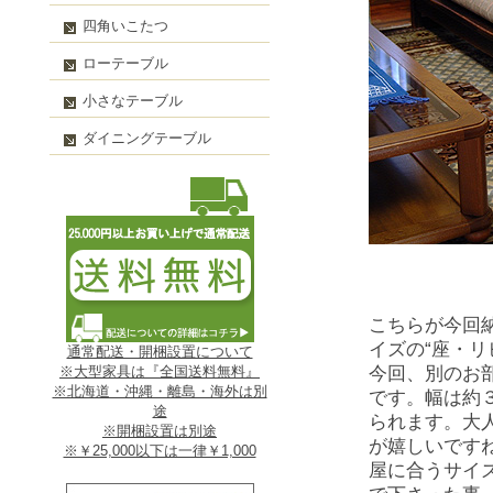
四角いこたつ
ローテーブル
小さなテーブル
ダイニングテーブル
こちらが今回
イズの“座・
通常配送・開梱設置について
今回、別のお
※大型家具は『全国送料無料』
※北海道・沖縄・離島・海外は別
です。幅は約
途
られます。大
※開梱設置は別途
が嬉しいです
※￥25,000以下は一律￥1,000
屋に合うサイ