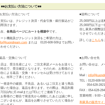
■■お支払い方法について■■
■お支払い方法について
■送料について
お支払いは、クレジット決済・代金引換・銀行振込がご
25,000円以上
利用頂けます。
25,000円以下は
但し家具の開墾設
現在、
各商品ページにカートを構築中
です。
りさせていただき
カート機能及びクレジット決済をご希望の方は、
詳しくは
こちら
を
nfo@kuondream.com
または 0120-608-509までお問い
合わせください。
■返品・交換について
■お問い合せ先
当店は、受注生産により、ご注文承諾メールをお送りし
お問い合せは、メ
た時点で、受注確定となります。そのため、お客様のご
す。
都合による返品・交換・キャンセルは受け付けておりま
Mail：
info@kuond
せん。何卒ご了承ください。
TEL：0120-60
万一発送中の破損、不良品、あるいはご注文と違う商品
054-628-282
が届いた場合は、返品を承ります。その際は、商品到着
FAX：054-628-284
7日以内にE-mailまたはTELにてご連絡下さい。
営業時間：9:00～
（お客様のご都合で発送先から移動したあとは誠に申し
訳ございませんが、返品をお断りさせていただく場合が
和家具の販売サイト
ございます）