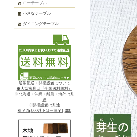
ローテーブル
小さなテーブル
ダイニングテーブル
通常配送・開梱設置について
※大型家具は『全国送料無料』
※北海道・沖縄・離島・海外は別
途
※開梱設置は別途
※￥25,000以下は一律￥1,000